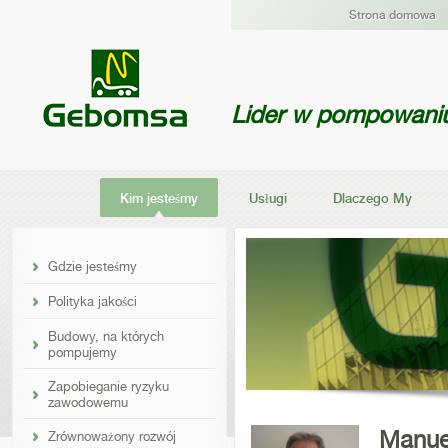
Strona domowa
Lider w pompowani
Kim jesteśmy
Usługi
Dlaczego My
Gdzie jesteśmy
Polityka jakości
Budowy, na których
pompujemy
Zapobieganie ryzyku
zawodowemu
Manue
Zrównoważony rozwój