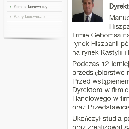
Dyrekt
Komitet kierowniczy
Manue
Kadry kierownicze
Hiszpa
firmie Gebomsa na
rynek Hiszpanii p
na rynek Kastylii i
Podczas 12-letniej
przedsiębiorstwo n
Przed wstąpieniem
Dyrektora w firm
Handlowego w firm
oraz Przedstawici
Ukończył studia 
oraz zrealizował s