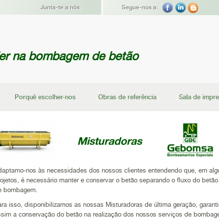
Junta-te a nós
Segue-nos a:
der na bombagem de betão
Porquê escolher-nos
Obras de referência
Sala de impr
Misturadoras
daptamo-nos às necessidades dos nossos clientes entendendo que, em alg
rojetos, é necessário manter e conservar o betão separando o fluxo do betão
e bombagem.
ara isso, disponibilizamos as nossas Misturadoras de última geração, garant
ssim a conservação do betão na realização dos nossos serviços de bombag