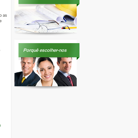
o as
e
a
Porquê escolher-nos
s