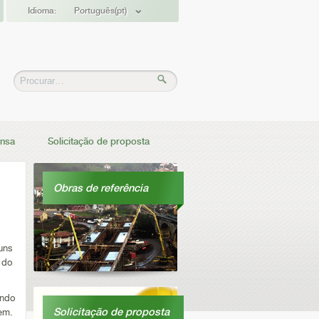
Idioma:
Português(pt)
ensa
Solicitação de proposta
Obras de referência
uns
 do
indo
Solicitação de proposta
em.