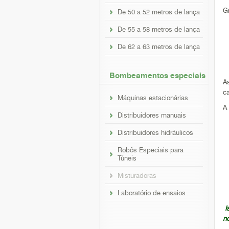
Gr
De 50 a 52 metros de lança
De 55 a 58 metros de lança
De 62 a 63 metros de lança
Bombeamentos especiais
A
ca
Máquinas estacionárias
A
Distribuidores manuais
Distribuidores hidráulicos
Robôs Especiais para
Túneis
Misturadoras
Laboratório de ensaios
I
n