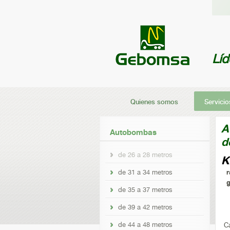
Lí
Quienes somos
Servicio
A
Autobombas
d
de 26 a 28 metros
K
de 31 a 34 metros
r
g
de 35 a 37 metros
de 39 a 42 metros
de 44 a 48 metros
C