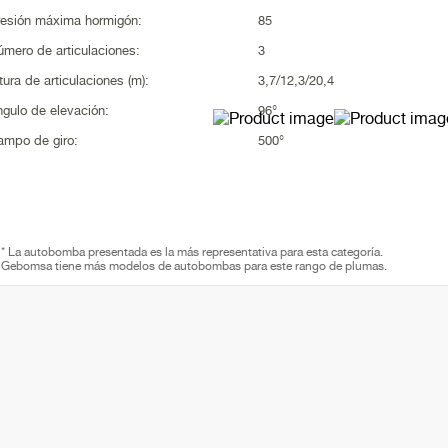
resión máxima hormigón:
85
úmero de articulaciones:
3
tura de articulaciones (m):
3,7/12,3/20,4
ngulo de elevación:
96°
ampo de giro:
500°
* La autobomba presentada es la más representativa para esta categoría.
Gebomsa tiene más modelos de autobombas para este rango de plumas.