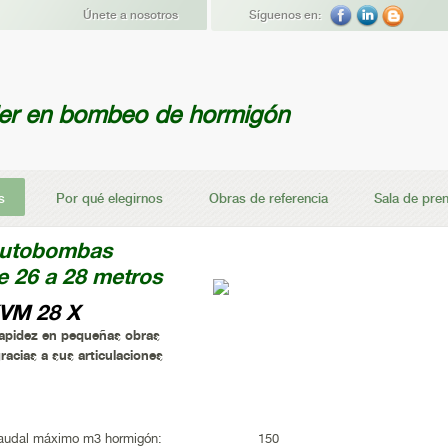
Únete a nosotros
Síguenos en:
der en bombeo de hormigón
s
Por qué elegirnos
Obras de referencia
Sala de pre
utobombas
e 26 a 28 metros
VM 28 X
apidez en pequeñas obras
racias a sus articulaciones
audal máximo m3 hormigón:
150