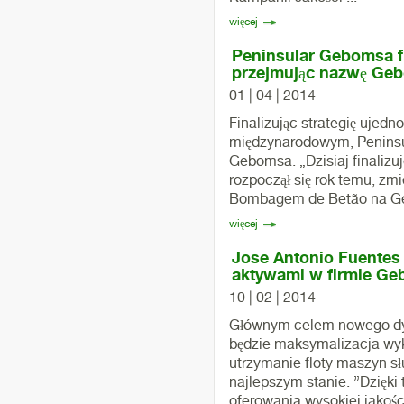
więcej
Peninsular Gebomsa fi
przejmując nazwę Ge
01 | 04 | 2014
Finalizując strategię ujed
międzynarodowym, Penins
Gebomsa. „Dzisiaj finalizu
rozpoczął się rok temu, zm
Bombagem de Betão na Ge
więcej
Jose Antonio Fuentes 
aktywami w firmie G
10 | 02 | 2014
Głównym celem nowego dyr
będzie maksymalizacja wyk
utrzymanie floty maszyn sł
najlepszym stanie. ”Dzięki
oferowania wysokiej jakości