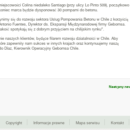
ejscowości Colina niedaleko Santiago (przy ulicy Lo Pinto 509), początkowo
 koniec marca będzie dysponować 30 pompami do betonu.
ynimy się do rozwoju sektora Usług Pompowania Betonu w Chile z korzyścią
Antonio Fuentes, Dyrektor ds. Ekspansji Międzynarodowej firmy Gebomsa.
jakość spotykają się z dobrym przyjęciem na chilijskim rynku”.
 naszych klientów, będące filarem rozwoju działalności w Chile. Aby
tóre zapewniły nam sukces w innych krajach oraz kontynuujemy naszą
ndo Díaz, Kierownik Operacyjny Gebomsa Chile.
Następny ne
Copyright
Informacje prawne
Mapa serwisu
Kontakt