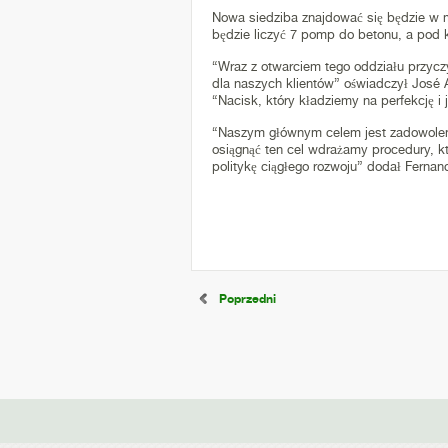
Nowa siedziba znajdować się będzie w mi
będzie liczyć 7 pomp do betonu, a pod
“Wraz z otwarciem tego oddziału przycz
dla naszych klientów” oświadczył José 
“Nacisk, który kładziemy na perfekcję i 
“Naszym głównym celem jest zadowolenie
osiągnąć ten cel wdrażamy procedury, k
politykę ciągłego rozwoju” dodał Ferna
Poprzedni