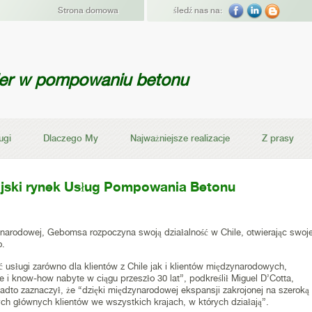
Strona domowa
śledź nas na:
der w pompowaniu betonu
ugi
Dlaczego My
Najważniejsze realizacje
Z prasy
ijski rynek Usług Pompowania Betonu
narodowej, Gebomsa rozpoczyna swoją działalność w Chile, otwierając swoj
o.
usługi zarówno dla klientów z Chile jak i klientów międzynarodowych,
e i know-how nabyte w ciągu przeszło 30 lat”, podkreślił Miguel D’Cotta,
dto zaznaczył, że “dzięki międzynarodowej ekspansji zakrojonej na szeroką
ch głównych klientów we wszystkich krajach, w których działają”.